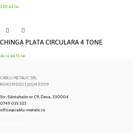
220,62
lei
CHINGA PLATA CIRCULARA 4 TONE
de la
66,55
lei
CABLU METALIC SRL
RO40395120 | J20/47/2019
Str. Sântuhalm nr.C9, Deva, 330004
0749 035 333
office@cablu-metalic.ro
Urmărește-ne: