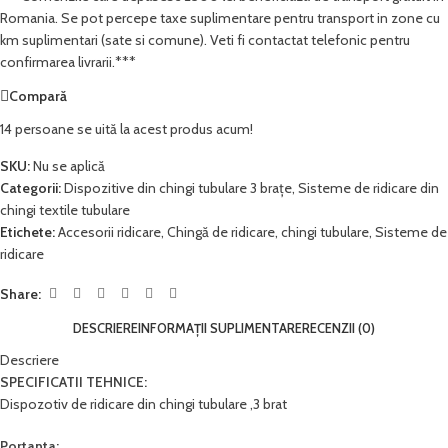
Romania. Se pot percepe taxe suplimentare pentru transport in zone cu
km suplimentari (sate si comune). Veti fi contactat telefonic pentru
confirmarea livrarii.***
Compară
14
persoane se uită la acest produs acum!
SKU:
Nu se aplică
Categorii:
Dispozitive din chingi tubulare 3 brațe
,
Sisteme de ridicare din
chingi textile tubulare
Etichete:
Accesorii ridicare
,
Chingă de ridicare
,
chingi tubulare
,
Sisteme de
ridicare
Share:
DESCRIERE
INFORMAȚII SUPLIMENTARE
RECENZII (0)
Descriere
SPECIFICATII TEHNICE:
Dispozotiv de ridicare din chingi tubulare ,3 brat
Portanta: