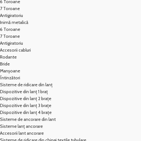
6 Toroane
7 Toroane
Antigiratoriu
Inimă metalică
6 Toroane
7 Toroane
Antigiratoriu
Accesorii cabluri
Rodante
Bride
Manșoane
Întinzători
Sisteme de ridicare din lanț
Dispozitive din lanț 1 braț
Dispozitive din lanț 2 brațe
Dispozitive din lanț 3 brațe
Dispozitive din lanț 4 brațe
Sisteme de ancorare din lant
Sisteme lanț ancorare
Accesorii lant ancorare
Sisteme de ridicare din chingi textile tubulare