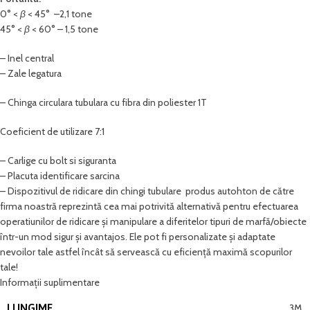
0
°
<
β
<
45
°
–2,1 tone
45
°
<
β
<
60
°
– 1,5 tone
– Inel central
– Zale legatura
– Chinga circulara tubulara cu fibra din poliester 1T
Coeficient de utilizare 7:1
– Carlige cu bolt si siguranta
– Placuta identificare sarcina
– Dispozitivul de ridicare din chingi tubulare produs autohton de către
firma noastră reprezintă cea mai potrivită alternativă pentru efectuarea
operatiunilor de ridicare și manipulare a diferitelor tipuri de marfă/obiecte
într-un mod sigur și avantajos. Ele pot fi personalizate și adaptate
nevoilor tale astfel încât să servească cu eficiență maximă scopurilor
tale!
Informații suplimentare
LUNGIME
3M