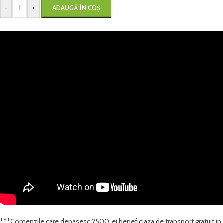
-
+
ADAUGĂ ÎN COȘ
***Comenzile care depasesc 2500 lei beneficiaza de transport gratuit in