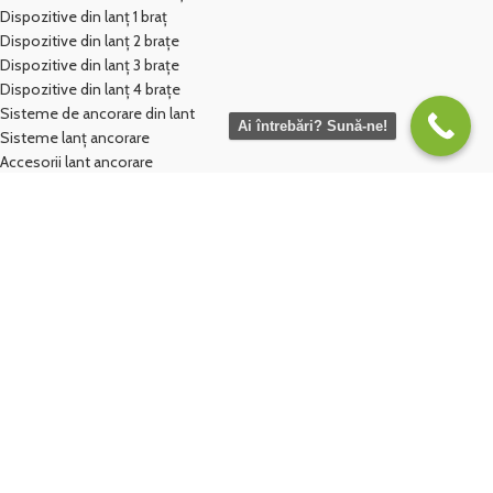
Dispozitive din lanț 1 braț
Dispozitive din lanț 2 brațe
Dispozitive din lanț 3 brațe
Dispozitive din lanț 4 brațe
Sisteme de ancorare din lant
Ai întrebări? Sună-ne!
Sisteme lanț ancorare
Accesorii lant ancorare
Sisteme de ridicare din chingi textile tubulare
Dispozitive din chingi tubulare 1 braț
Dispozitive din chingi tubulare 2 brațe
Dispozitive din chingi tubulare 3 brațe
Dispozitive din chingi tubulare 4 brațe
Chingi de ridicare
Chingi ridicare circulare tubulare
Chingi ridicare circulare plate
Chingi ridicare cu gase
Protecții chingi
Protecții textile
Protecții poliuretan
Protecții pvc