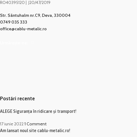
RO40395120 | J20/47/2019
Str. Sântuhalm nr.C9, Deva, 330004
0749 035 333
office@cablu-metalic.ro
Urmărește-ne:
Postări recente
ALEGE Siguranța în ridicare și transport!
17 iunie 2022
1 Comment
Am lansat noul site cablu-metalic.ro!