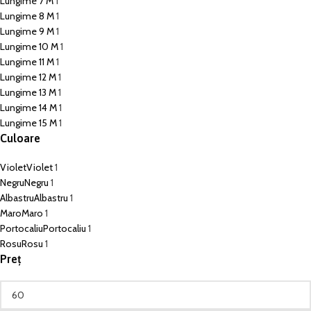
Lungime 7 M
1
Lungime 8 M
1
Lungime 9 M
1
Lungime 10 M
1
Lungime 11 M
1
Lungime 12 M
1
Lungime 13 M
1
Lungime 14 M
1
Lungime 15 M
1
Culoare
Violet
Violet
1
Negru
Negru
1
Albastru
Albastru
1
Maro
Maro
1
Portocaliu
Portocaliu
1
Rosu
Rosu
1
Preț