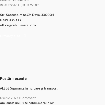
RO40395120 | J20/47/2019
Str. Sântuhalm nr.C9, Deva, 330004
0749 035 333
office@cablu-metalic.ro
Urmărește-ne:
Postări recente
ALEGE Siguranța în ridicare și transport!
17 iunie 2022
1 Comment
Am lansat noul site cablu-metalic.ro!