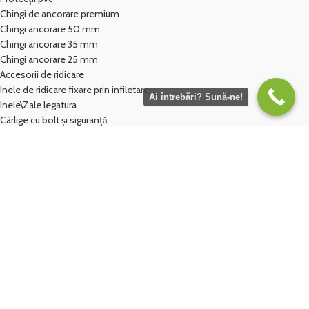
Chingi de ancorare premium
Chingi ancorare 50 mm
Chingi ancorare 35 mm
Chingi ancorare 25 mm
Accesorii de ridicare
Inele de ridicare fixare prin infiletare
Ai întrebări? Sună-ne!
Inele\Zale legatura
Cârlige cu bolt și siguranță
Cârlige cu ochi
Cârlige de scurtare
Chei de tachelaj
Omega
Drepte
Copyright 2026
Cablu Metalic
, toate drepturile rezervate.
Site realizat de
Rad Media
.
Acest site foloseşte cookie-uri pentru a vă oferi cea mai bună experiență.
Navigând în continuare vă exprimaţi acordul asupra folosirii cookie-urilor.