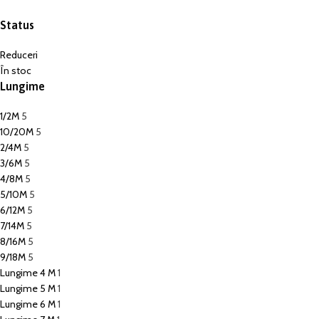
Status
Reduceri
În stoc
Lungime
1/2M
5
10/20M
5
2/4M
5
3/6M
5
4/8M
5
5/10M
5
6/12M
5
7/14M
5
8/16M
5
9/18M
5
Lungime 4 M
1
Lungime 5 M
1
Lungime 6 M
1