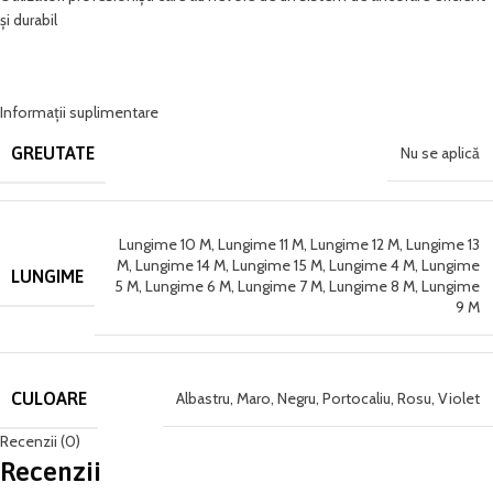
și durabil
Informații suplimentare
GREUTATE
Nu se aplică
Lungime 10 M
,
Lungime 11 M
,
Lungime 12 M
,
Lungime 13
M
,
Lungime 14 M
,
Lungime 15 M
,
Lungime 4 M
,
Lungime
LUNGIME
5 M
,
Lungime 6 M
,
Lungime 7 M
,
Lungime 8 M
,
Lungime
9 M
CULOARE
Albastru
,
Maro
,
Negru
,
Portocaliu
,
Rosu
,
Violet
Recenzii (0)
Recenzii