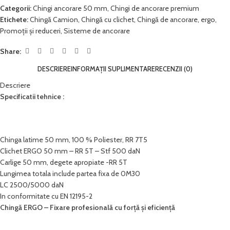
Categorii:
Chingi ancorare 50 mm
,
Chingi de ancorare premium
Etichete:
Chingă Camion
,
Chingă cu clichet
,
Chingă de ancorare
,
ergo
,
Promoții și reduceri
,
Sisteme de ancorare
Share:
DESCRIERE
INFORMAȚII SUPLIMENTARE
RECENZII (0)
Descriere
Specificatii tehnice :
Chinga latime 50 mm, 100 % Poliester, RR 7T5
Clichet ERGO 50 mm – RR 5T – Stf 500 daN
Carlige 50 mm, degete apropiate -RR 5T
Lungimea totala include partea fixa de 0M30
LC 2500/5000 daN
In conformitate cu EN 12195-2
Chingă ERGO – Fixare profesională cu forță și eficiență