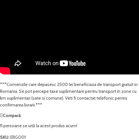
***Comenzile care depasesc 2500 lei beneficiaza de transport gratuit in
Romania. Se pot percepe taxe suplimentare pentru transport in zone cu
km suplimentari (sate si comune). Veti fi contactat telefonic pentru
confirmarea livrarii.***
Compară
11
persoane se uită la acest produs acum!
SKU:
ERGO01