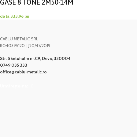
GASE 8 TONE 2M50-14M
de la
333,96
lei
CABLU METALIC SRL
RO40395120 | J20/47/2019
Str. Sântuhalm nr.C9, Deva, 330004
0749 035 333
office@cablu-metalic.ro
Urmărește-ne: