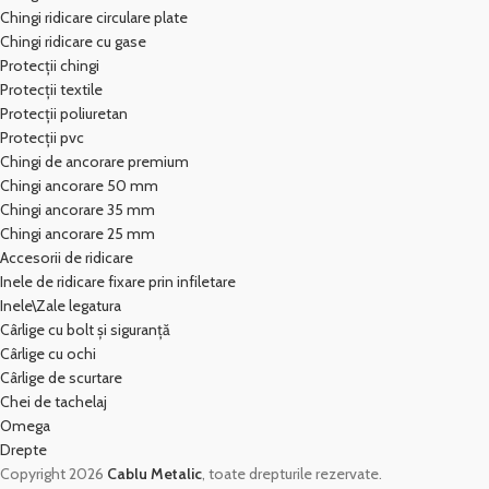
Chingi ridicare circulare plate
Chingi ridicare cu gase
Protecții chingi
Protecții textile
Protecții poliuretan
Protecții pvc
Chingi de ancorare premium
Chingi ancorare 50 mm
Chingi ancorare 35 mm
Chingi ancorare 25 mm
Accesorii de ridicare
Inele de ridicare fixare prin infiletare
Inele\Zale legatura
Cârlige cu bolt și siguranță
Cârlige cu ochi
Cârlige de scurtare
Chei de tachelaj
Omega
Drepte
Copyright 2026
Cablu Metalic
, toate drepturile rezervate.