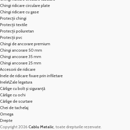
Chingi ridicare circulare plate
Chingi ridicare cu gase
Protecții chingi
Protecții textile
Protecții poliuretan
Protecții pvc
Chingi de ancorare premium
Chingi ancorare 50 mm
Chingi ancorare 35 mm
Chingi ancorare 25 mm
Accesorii de ridicare
Inele de ridicare fixare prin infiletare
Inele\Zale legatura
Cârlige cu bolt și siguranță
Cârlige cu ochi
Cârlige de scurtare
Chei de tachelaj
Omega
Drepte
Copyright 2026
Cablu Metalic
, toate drepturile rezervate.