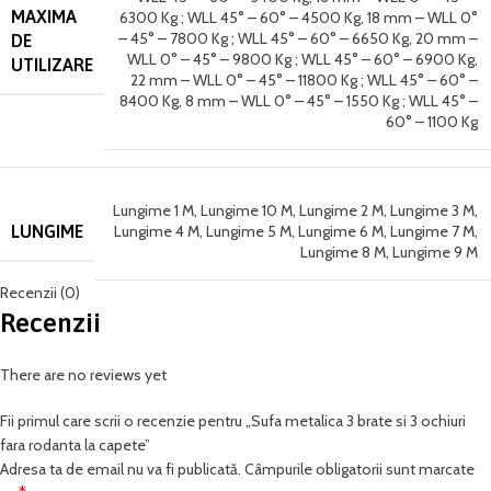
MAXIMA
6300 Kg ; WLL 45° – 60° – 4500 Kg
,
18 mm – WLL 0°
– 45° – 7800 Kg ; WLL 45° – 60° – 6650 Kg
,
20 mm –
DE
WLL 0° – 45° – 9800 Kg ; WLL 45° – 60° – 6900 Kg
,
UTILIZARE
22 mm – WLL 0° – 45° – 11800 Kg ; WLL 45° – 60° –
8400 Kg
,
8 mm – WLL 0° – 45° – 1550 Kg ; WLL 45° –
60° – 1100 Kg
Lungime 1 M
,
Lungime 10 M
,
Lungime 2 M
,
Lungime 3 M
,
LUNGIME
Lungime 4 M
,
Lungime 5 M
,
Lungime 6 M
,
Lungime 7 M
,
Lungime 8 M
,
Lungime 9 M
Recenzii (0)
Recenzii
There are no reviews yet
Fii primul care scrii o recenzie pentru „Sufa metalica 3 brate si 3 ochiuri
fara rodanta la capete”
Adresa ta de email nu va fi publicată.
Câmpurile obligatorii sunt marcate