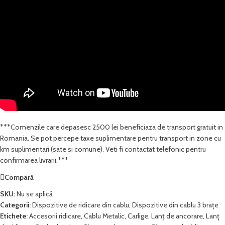
***Comenzile care depasesc 2500 lei beneficiaza de transport gratuit in
Romania. Se pot percepe taxe suplimentare pentru transport in zone cu
km suplimentari (sate si comune). Veti fi contactat telefonic pentru
confirmarea livrarii.***
Compară
SKU:
Nu se aplică
Categorii:
Dispozitive de ridicare din cablu
,
Dispozitive din cablu 3 brațe
Etichete:
Accesorii ridicare
,
Cablu Metalic
,
Carlige
,
Lanț de ancorare
,
Lanț