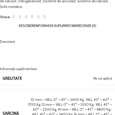
de ridicare
,
Otel galvanizat
,
Sisteme de ancorare
,
Sisteme de ridicare
,
Sufe metalice
Share:
DESCRIERE
INFORMAȚII SUPLIMENTARE
RECENZII (0)
Descriere
Informații suplimentare
GREUTATE
Nu se aplică
10 mm – WLL 0° – 45° – 2400 Kg ; WLL 45° – 60° –
1700 Kg
,
12 mm – WLL 0° – 45° – 3550 Kg ; WLL 45° –
60° – 2500 Kg
,
14 mm – WLL 0° – 45° – 4800 Kg ;
SARCINĂ
WLL 45° – 60° – 3400 Kg
,
16 mm – WLL 0° – 45° –