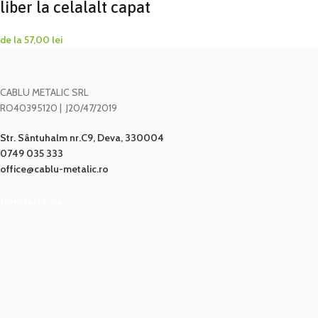
liber la celalalt capat
de la
57,00
lei
CABLU METALIC SRL
RO40395120 | J20/47/2019
Str. Sântuhalm nr.C9, Deva, 330004
0749 035 333
office@cablu-metalic.ro
Urmărește-ne: